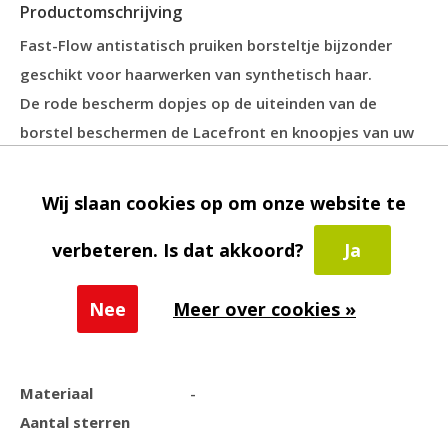
Productomschrijving
Fast-Flow antistatisch pruiken borsteltje bijzonder
geschikt voor haarwerken van synthetisch haar.
De rode bescherm dopjes op de uiteinden van de
borstel beschermen de Lacefront en knoopjes van uw
haarwerk.
Wij slaan cookies op om onze website te
Specificaties
volume
-
verbeteren. Is dat akkoord?
Ja
Kleurcode
Lengte
-
Nee
Meer over cookies »
Model
-
Specificaties
-
Materiaal
-
Aantal sterren