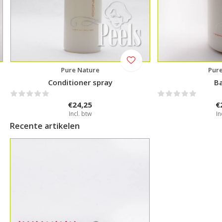
Pure Nature
Pur
Conditioner spray
B
€24,25
€
Incl. btw
In
Recente artikelen