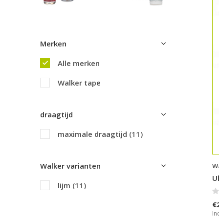
Merken
Alle merken
Walker tape
draagtijd
maximale draagtijd
(11)
Walker varianten
Wa
U
lijm
(11)
€
In