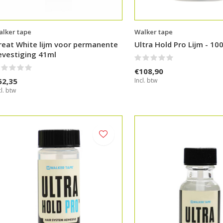
lker tape
Walker tape
reat White lijm voor permanente
Ultra Hold Pro Lijm - 10
evestiging 41ml
€108,90
62,35
Incl. btw
cl. btw