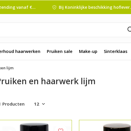
nding vanaf € 45 ,-
Bij Koninklijke beschikking hofleverancier
erhoud haarwerken
Pruiken sale
Make-up
Sinterklaas
ken lijm
Pruiken en haarwerk lijm
1 Producten