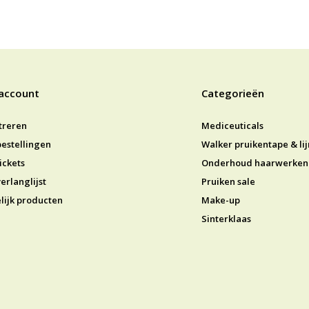
 account
Categorieën
treren
Mediceuticals
bestellingen
Walker pruikentape & li
ickets
Onderhoud haarwerken
erlanglijst
Pruiken sale
lijk producten
Make-up
Sinterklaas