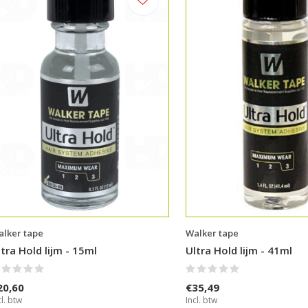
lker tape
Walker tape
ltra Hold lijm - 15ml
Ultra Hold lijm - 41ml
20,60
€35,49
cl. btw
Incl. btw