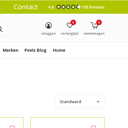
4.6
108 Reviews
0
0
inloggen
verlanglijst
winkelwagen
Merken
Peels Blog
Home