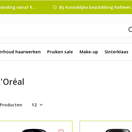
nding vanaf € 45 ,-
Bij Koninklijke beschikking hofleverancier
erhoud haarwerken
Pruiken sale
Make-up
Sinterklaas
'Oréal
 Producten