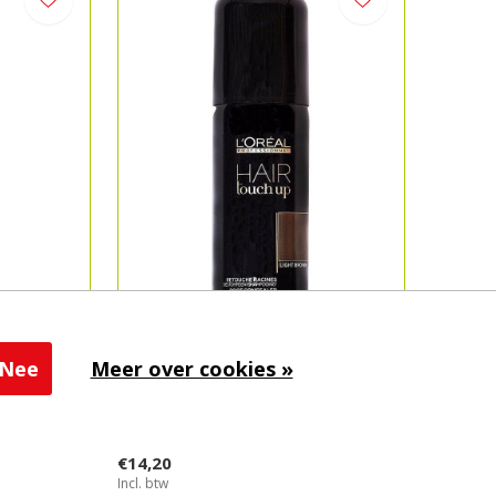
Nee
Meer over cookies »
L'Oréal
Hair touch up light brown
€14,20
Incl. btw