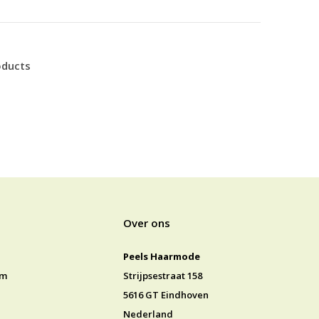
oducts
Over ons
Peels Haarmode
jm
Strijpsestraat 158
5616 GT Eindhoven
Nederland