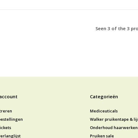
Seen 3 of the 3 pr
 account
Categorieën
treren
Mediceuticals
bestellingen
Walker pruikentape & li
ickets
Onderhoud haarwerken
erlanglijst
Pruiken sale