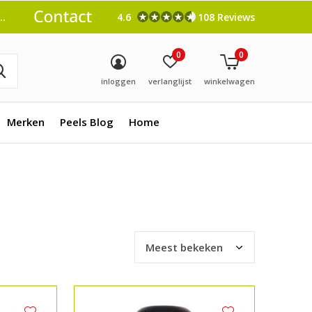
4.6
108 Reviews
0
0
inloggen
verlanglijst
winkelwagen
Merken
Peels Blog
Home