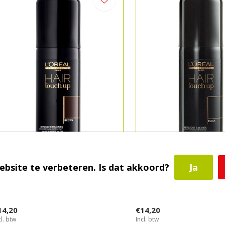
ebsite te verbeteren. Is dat akkoord?
Ja
Oréal
L'Oréal
air touch up brown
Hair touch up black
14,20
€14,20
cl. btw
Incl. btw