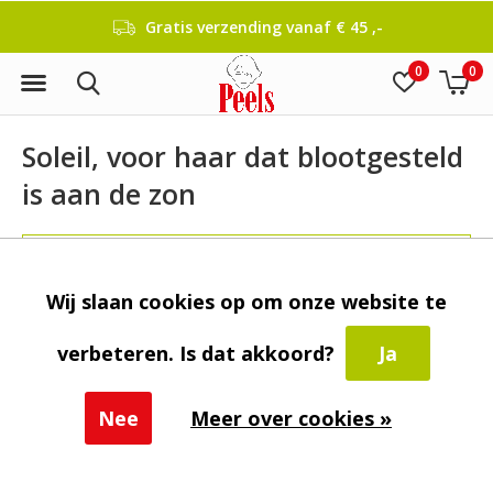
Gratis verzending vanaf € 45 ,-
0
0
Soleil, voor haar dat blootgesteld
is aan de zon
FILTER
Wij slaan cookies op om onze website te
verbeteren. Is dat akkoord?
Ja
Nee
Meer over cookies »
Seen 0 of the 0 products