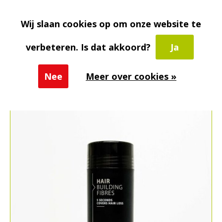
Voux
aderans hair building fibers
Wij slaan cookies op om onze website te
€22,95
€32,95
verbeteren. Is dat akkoord?
Ja
Incl. btw
Nee
Meer over cookies »