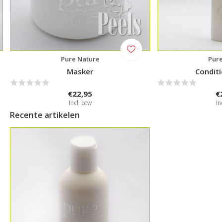
Pure Nature
Pur
Masker
Conditi
€22,95
€
Incl. btw
In
Recente artikelen