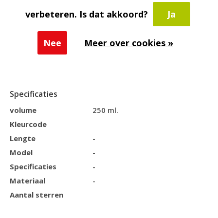
model brengen.
verbeteren. Is dat akkoord?
Ja
Voor een optimaal resultaat raden wij ook het gebruik
Nee
Meer over cookies »
van Pure Nature Conditioner Spray en Pure Nature
Masker aan.
Specificaties
volume
250 ml.
Kleurcode
Lengte
-
Model
-
Specificaties
-
Materiaal
-
Aantal sterren