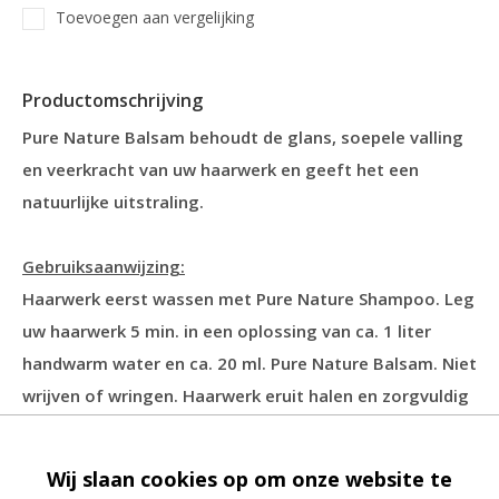
Toevoegen aan vergelijking
Productomschrijving
Pure Nature Balsam behoudt de glans, soepele valling
en veerkracht van uw haarwerk en geeft het een
natuurlijke uitstraling.
Gebruiksaanwijzing:
Haarwerk eerst wassen met Pure Nature Shampoo. Leg
uw haarwerk 5 min. in een oplossing van ca. 1 liter
handwarm water en ca. 20 ml. Pure Nature Balsam. Niet
wrijven of wringen. Haarwerk eruit halen en zorgvuldig
een paar minuten doorkammen! Onder lauwwarm
water goed uitspoelen met de harrichting mee. Droog
Wij slaan cookies op om onze website te
drukken met een handdoek en naar wens drogen en in