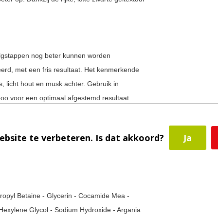
olgstappen nog beter kunnen worden
erd, met een fris resultaat. Het kenmerkende
, licht hout en musk achter. Gebruik in
o voor een optimaal afgestemd resultaat.
ebsite te verbeteren. Is dat akkoord?
Ja
haar. Masseer het goed in op de hoofdhuid.
resultaat met Bain Régénérant.
ropyl Betaine - Glycerin - Cocamide Mea -
Hexylene Glycol - Sodium Hydroxide - Argania