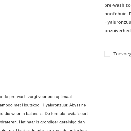
pre-wash zo
hoofdhuid. 
Hyaluronzuur
onzuiverhed
Toevoege
ende pre-wash zorgt voor een optimaal
shampoo met Houtskool, Hyaluronzuur, Abyssine
 die weer in balans is. De formule revitaliseert
hydrateren. Het haar is grondiger gereinigd dan
r op. Dankzij de rijke, luxe zwarte geltextuur