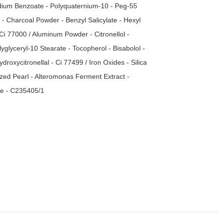
Sodium Benzoate - Polyquaternium-10 - Peg-55
d - Charcoal Powder - Benzyl Salicylate - Hexyl
Ci 77000 / Aluminum Powder - Citronellol -
lyglyceryl-10 Stearate - Tocopherol - Bisabolol -
oxycitronellal - Ci 77499 / Iron Oxides - Silica
ed Pearl - Alteromonas Ferment Extract -
ce - C235405/1