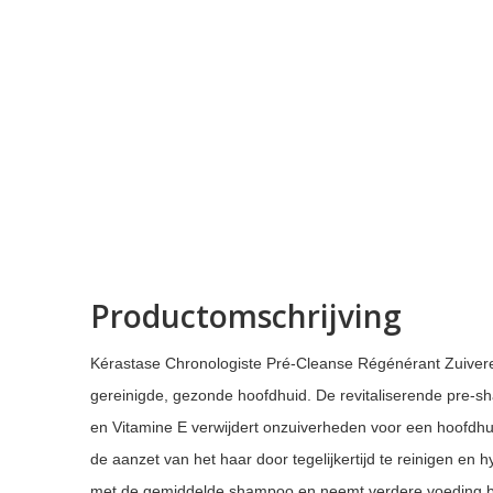
Productomschrijving
Kérastase Chronologiste Pré-Cleanse Régénérant Zuiver
gereinigde, gezonde hoofdhuid. De revitaliserende pre-
en Vitamine E verwijdert onzuiverheden voor een hoofdhuid
de aanzet van het haar door tegelijkertijd te reinigen en 
met de gemiddelde shampoo en neemt verdere voeding bete