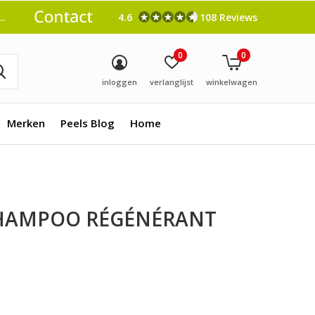
4.6
108 Reviews
0
0
inloggen
verlanglijst
winkelwagen
Merken
Peels Blog
Home
HAMPOO RÉGÉNÉRANT
0)