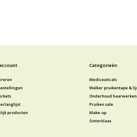
 account
Categorieën
treren
Mediceuticals
bestellingen
Walker pruikentape & li
ickets
Onderhoud haarwerken
erlanglijst
Pruiken sale
lijk producten
Make-up
Sinterklaas