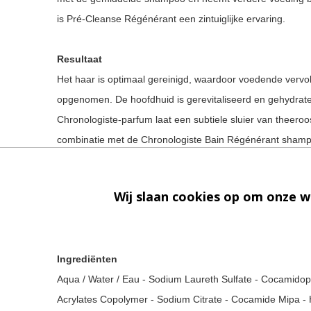
is Pré-Cleanse Régénérant een zintuiglijke ervaring.
Resultaat
Het haar is optimaal gereinigd, waardoor voedende verv
opgenomen. De hoofdhuid is gerevitaliseerd en gehydrate
Chronologiste-parfum laat een subtiele sluier van theeroos
combinatie met de Chronologiste Bain Régénérant shampo
Gebruiksaanwijzing
Wij slaan cookies op om onze w
Stap 1. Breng de Kérastase pre-shampoo aan op vochtig 
Stap 2. Spoel het zorgvuldig uit. Volg voor een optimaal 
Ingrediënten
Aqua / Water / Eau - Sodium Laureth Sulfate - Cocamidop
Acrylates Copolymer - Sodium Citrate - Cocamide Mipa - 