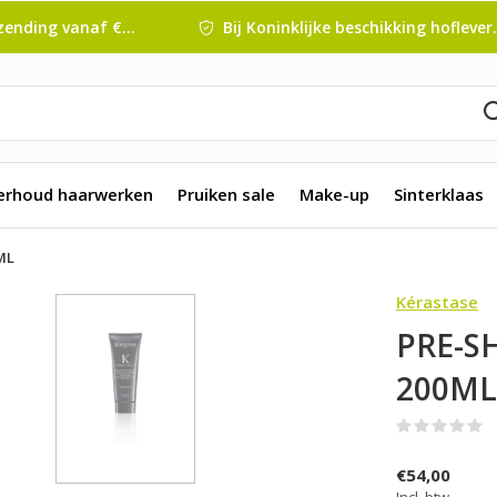
nding vanaf € 45 ,-
Bij Koninklijke beschikking hofleverancier
erhoud haarwerken
Pruiken sale
Make-up
Sinterklaas
ML
Kérastase
PRE-S
200ML
(
€54,00