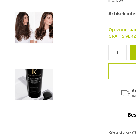
Incl. btw
Artikelcode
Op voorra
GRATIS VERZ
G
Va
Bes
Kérastase C