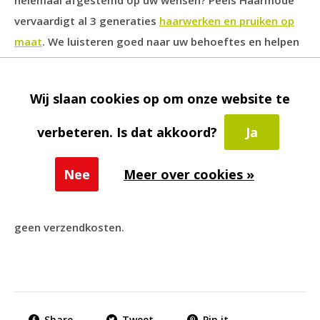
vervaardigt al 3 generaties
haarwerken en pruiken op
maat
. We luisteren goed naar uw behoeftes en helpen
u discreet in onze haarsalon in Eindhoven. Op onze
website vindt u daarnaast meer artikelen over
Wij slaan cookies op om onze website te
haarstukjes, zoals hoe een
haarwerk kunt bevestigen
.
verbeteren. Is dat akkoord?
Ja
In onze webwinkel vindt u eveneens een
collectie van
damespruiken
. Ook verkopen we
onderhoudsproducten
Nee
Meer over cookies »
voor haarwerken en pruiken
. We leveren in Nederland
en België, en bij een bestelling vanaf € 45 betaalt u
geen verzendkosten.
Share
Tweet
Pin it