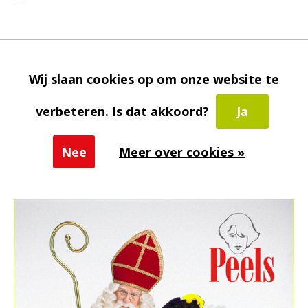
Productomschrijving
Deze struisvogel dekveren zijn verkrijgbaar in verschillende kleuren.
Wij slaan cookies op om onze website te
Reviews
verbeteren. Is dat akkoord?
Ja
0
/ 5
Nee
Meer over cookies »
Related articles