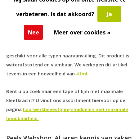
Verwijderen
:
C-22 lijmverwijderaar
. Deze
lijmoplosser vergemakkelijkt en versnelt het
verbeteren. Is dat akkoord?
Ja
verwijderen van een haarstukje zonder dit te
beschadigen.
Nee
Meer over cookies »
Extreme Hold haarwerklijm droogt helder op en is
geschikt voor alle typen haaraanvulling. Dit product is
waterafstotend en vlambaar. We verkopen dit artikel
tevens in een hoeveelheid van
41ml
.
Bent u op zoek naar een tape of lijm met maximale
kleefkracht? U vindt ons assortiment hiervoor op de
pagina
haarwerkbevestigingsmiddelen met maximale
houdbaarheid.
Peels Webshop. Al jaren kennis van zaken