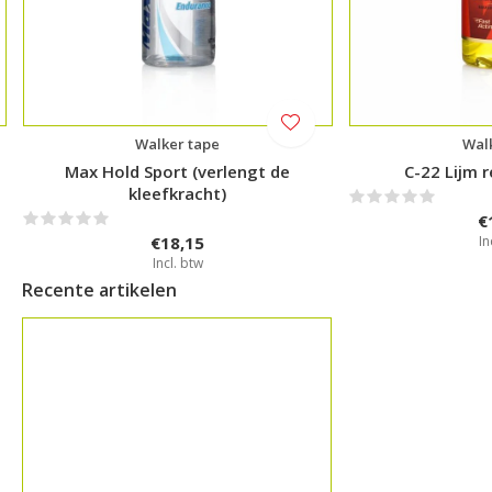
Walker tape
Wal
Max Hold Sport (verlengt de
C-22 Lijm 
kleefkracht)
€
€18,15
In
Incl. btw
Recente artikelen