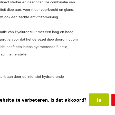
 direct sterker en gezonder. De combinatie van
iteit diep aan, voor meer veerkracht en glans.
 ook een zachte anti-frizz-werking.
natie van Hyaluronzuur met een laag en hoog
orgt ervoor dat het de vezel diep doordringt om
cht heeft een intens hydraterende functie,
acht te herstellen.
terk aan door de intensief hydraterende
d en beter beschermd tegen schadelijke
n natuurlijke glans.
ebsite te verbeteren. Is dat akkoord?
Ja
mbinatie met Bain Ultra-Violet, óf door de