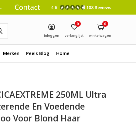
4.6
108 Reviews
0
0
inloggen
verlanglijst
winkelwagen
Merken
Peels Blog
Home
CICAEXTREME 250ML Ultra
terende En Voedende
oo Voor Blond Haar
0)