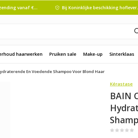
nding vanaf € 45 ,-
Bij Koninklijke beschikking hofleverancier
erhoud haarwerken
Pruiken sale
Make-up
Sinterklaas
Hydraterende En Voedende Shampoo Voor Blond Haar
Kérastase
BAIN 
Hydra
Shamp
(