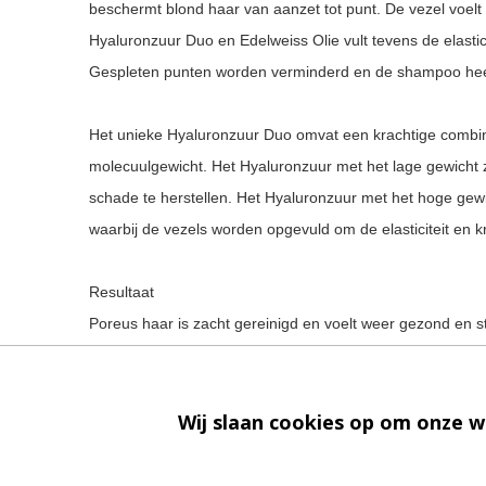
beschermt blond haar van aanzet tot punt. De vezel voelt
Hyaluronzuur Duo en Edelweiss Olie vult tevens de elastic
Gespleten punten worden verminderd en de shampoo heeft
Het unieke Hyaluronzuur Duo omvat een krachtige combi
molecuulgewicht. Het Hyaluronzuur met het lage gewicht z
schade te herstellen. Het Hyaluronzuur met het hoge gewi
waarbij de vezels worden opgevuld om de elasticiteit en kr
Resultaat
Poreus haar is zacht gereinigd en voelt weer gezond en s
eigenschappen van de shampoo. De haarvezel is opgevul
invloeden van buitenaf. Het haar pluist minder en heeft ee
Wij slaan cookies op om onze w
Gebruiksaanwijzing
Stap 1. Gebruik Bain Cicaextreme Shampoo-in-Crème in co