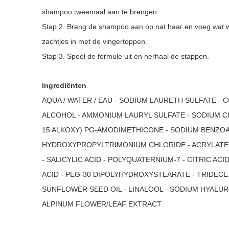
shampoo tweemaal aan te brengen.
Stap 2. Breng de shampoo aan op nat haar en voeg wat wa
zachtjes in met de vingertoppen.
Stap 3. Spoel de formule uit en herhaal de stappen.
Ingrediënten
AQUA / WATER / EAU - SODIUM LAURETH SULFATE -
ALCOHOL - AMMONIUM LAURYL SULFATE - SODIUM CH
15 ALKOXY) PG-AMODIMETHICONE - SODIUM BENZO
HYDROXYPROPYLTRIMONIUM CHLORIDE - ACRYLATE
- SALICYLIC ACID - POLYQUATERNIUM-7 - CITRIC ACI
ACID - PEG-30 DIPOLYHYDROXYSTEARATE - TRIDECET
SUNFLOWER SEED OIL - LINALOOL - SODIUM HYAL
ALPINUM FLOWER/LEAF EXTRACT