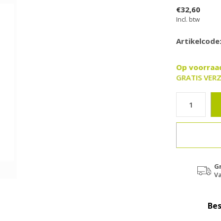
€32,60
Incl. btw
Artikelcode
Op voorra
GRATIS VERZ
G
Va
Bes