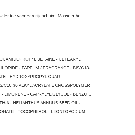
ter toe voor een rijk schuim. Masseer het
 COCAMIDOPROPYL BETAINE - CETEARYL
LORIDE - PARFUM / FRAGRANCE - BIS(C13-
ATE - HYDROXYPROPYL GUAR
S/C10-30 ALKYL ACRYLATE CROSSPOLYMER
D - LIMONENE - CAPRYLYL GLYCOL - BENZOIC
H-6 - HELIANTHUS ANNUUS SEED OIL /
URONATE - TOCOPHEROL - LEONTOPODIUM