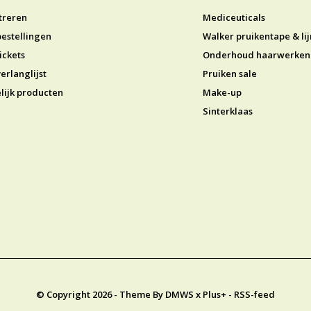
treren
Mediceuticals
bestellingen
Walker pruikentape & li
ickets
Onderhoud haarwerken
erlanglijst
Pruiken sale
lijk producten
Make-up
Sinterklaas
© Copyright
2026
- Theme By
DMWS
x
Plus+
-
RSS-feed