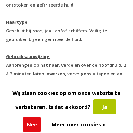
ontstoken en geïrriteerde huid.
Haartype:
Geschikt bij roos, jeuk en/of schilfers. Veilig te
gebruiken bij een geïrriteerde huid.
Gebruiksaanwijzing:
Aanbrengen op nat haar, verdelen over de hoofdhuid, 2
á 3 minuten laten inwerken, vervolgens uitspoelen en
eventueel herhalen. Gebruik
Medeceuticals TheraRX
als
voorbehandeling bij zeer hardnekkige klachten. Vervolg
Wij slaan cookies op om onze website te
eventueel met
Mediceuticals Therapeutic
.
verbeteren. Is dat akkoord?
Ja
Specificaties
Nee
Meer over cookies »
Inhoud
250ml.