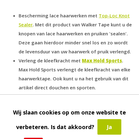
Bescherming lace haarwerken met
Top-Loc Knot
Sealer
. Met dit product van Walker Tape kunt u de
knopen van lace haarwerken en pruiken 'sealen'.
Deze gaan hierdoor minder snel los en zo wordt
de levensduur van uw haarwerk of pruik verlengd.
Verleng de kleefkracht met
Max Hold Sports
.
Max Hold Sports verlengt de kleefkracht van elke
haarwerktape. Ook kunt u na het gebruik van dit
artikel direct douchen en sporten.
Verwijder de tape met
Lace Release
.
Deze
lijmoplosser vermindert de kans op beschadiging
Wij slaan cookies op om onze website te
van uw haarwerk of pruik.
verbeteren. Is dat akkoord?
Ja
Bent u op zoek naar dubbelzijde haarwerktape? Bekijk