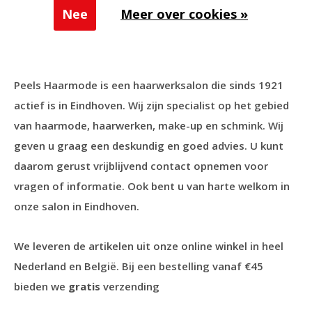
dan ons
overzicht van bevestigingsmiddelen voor
Nee
Meer over cookies »
haarwerken en pruiken
. Alle haarwerktapes van 3M kunt
u vinden op onze
3M haarwerktape pagina.
Peels Haarmode is een haarwerksalon die sinds 1921
actief is in Eindhoven. Wij zijn specialist op het gebied
van haarmode, haarwerken, make-up en schmink. Wij
geven u graag een deskundig en goed advies. U kunt
daarom gerust vrijblijvend contact opnemen voor
vragen of informatie. Ook bent u van harte welkom in
onze salon in Eindhoven.
We leveren de artikelen uit onze online winkel in heel
Nederland en België. Bij een bestelling vanaf €45
bieden we
gratis
verzending