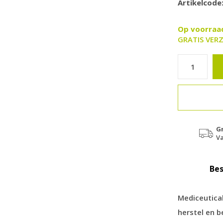
Artikelcode
Op voorra
GRATIS VERZ
G
Va
Bes
Mediceutica
herstel en 