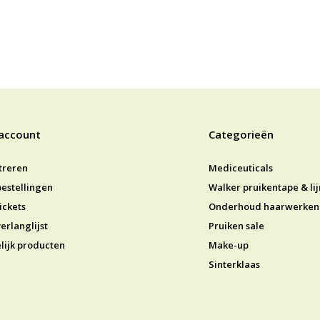
 account
Categorieën
treren
Mediceuticals
bestellingen
Walker pruikentape & li
ickets
Onderhoud haarwerken
erlanglijst
Pruiken sale
lijk producten
Make-up
Sinterklaas