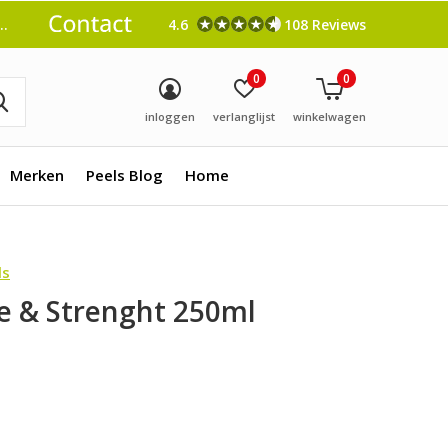
4.6
108 Reviews
0
0
inloggen
verlanglijst
winkelwagen
Merken
Peels Blog
Home
ls
 & Strenght 250ml
0)