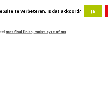
ebsite te verbeteren. Is dat akkoord?
Ja
kdroog maken en volume&strength
n. 2 á 3 minuten laten inwerken en
ueel
met final finish, moist-cyte of mx