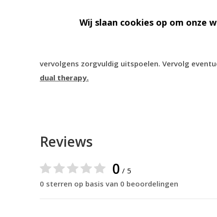
Gebruiksaanwijzing:
Wij slaan cookies op om onze w
Het haar wassen met Vivid, vervolgens handdoe
verdelen vanaf de hoofdhuid naar lengte en punte
vervolgens zorgvuldig uitspoelen. Vervolg event
dual therapy.
Reviews
0
/ 5
0 sterren op basis van 0 beoordelingen