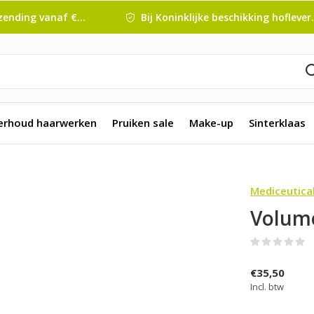
nding vanaf € 45 ,-
Bij Koninklijke beschikking hofleverancier
erhoud haarwerken
Pruiken sale
Make-up
Sinterklaas
Mediceutica
Volume
(
€35,50
Incl. btw