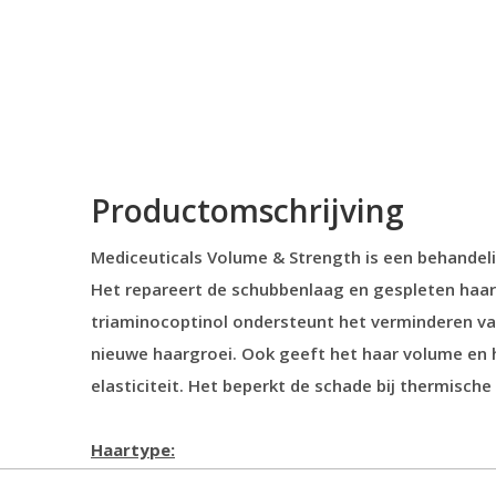
Productomschrijving
Mediceuticals Volume & Strength is een behandelin
Het repareert de schubbenlaag en gespleten haa
triaminocoptinol ondersteunt het verminderen va
nieuwe haargroei. Ook geeft het haar volume en h
elasticiteit. Het beperkt de schade bij thermisch
Haartype:
Voor o.a. fijn, dun of breekbaar haar.