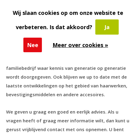
beschadiging van uw haarwerk of pruik bij het
loshalen verminderd.
Wij slaan cookies op om onze website te
verbeteren. Is dat akkoord?
Ja
Peels Haarmode. Wij geven u graag een
goed en eerlijk advies
Nee
Meer over cookies »
Peels Haarmode is een haarwerksalon die al sinds 1921
gevestigd is in de Eindhovense wijk Strijp. We zijn een
familiebedrijf waar kennis van generatie op generatie
wordt doorgegeven. Ook blijven we up to date met de
laatste ontwikkelingen op het gebied van haarwerken,
bevestigingsmiddelen en andere accesoires.
We geven u graag een goed en eerlijk advies. Als u
vragen heeft of graag meer informatie wilt, dan kunt u
gerust vrijblijvend contact met ons opnemen. U bent