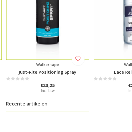
Walker tape
Wal
Just-Rite Positioning Spray
Lace Re
€23,25
€
Incl. btw
In
Recente artikelen