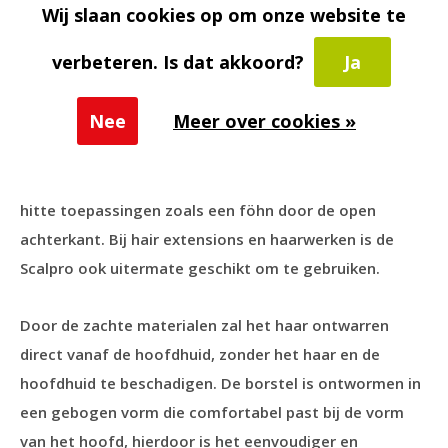
Wij slaan cookies op om onze website te
Toevoegen aan vergelijking
verbeteren. Is dat akkoord?
Ja
Productomschrijving
Nee
Meer over cookies »
De Scalpro haarborstel van Mediceuticals ontwart het
haar zeer eenvoudig vanaf de aanzet en houdt pluis
tegen. Deze borstel is ook goed te gebruiken i.c.m.
hitte toepassingen zoals een föhn door de open
achterkant. Bij hair extensions en haarwerken is de
Scalpro ook uitermate geschikt om te gebruiken.
Door de zachte materialen zal het haar ontwarren
direct vanaf de hoofdhuid, zonder het haar en de
hoofdhuid te beschadigen. De borstel is ontwormen in
een gebogen vorm die comfortabel past bij de vorm
van het hoofd, hierdoor is het eenvoudiger en