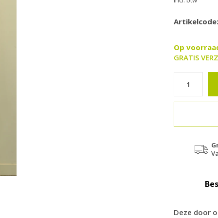
Incl. btw
Artikelcode
Op voorra
GRATIS VERZ
G
Va
Bes
Deze door o