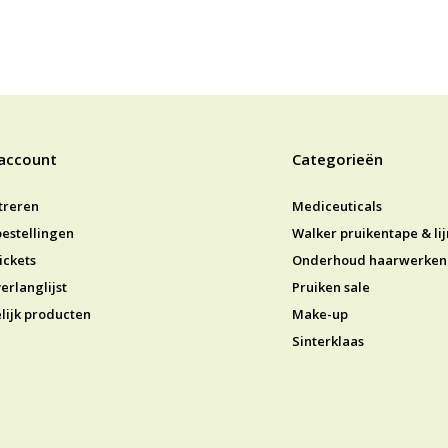
 account
Categorieën
treren
Mediceuticals
bestellingen
Walker pruikentape & li
ickets
Onderhoud haarwerken
erlanglijst
Pruiken sale
lijk producten
Make-up
Sinterklaas