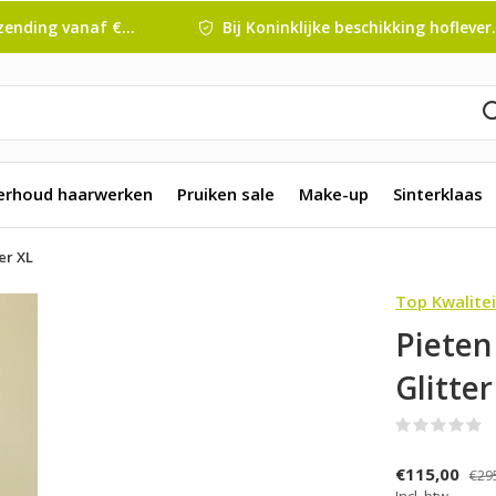
nding vanaf € 45 ,-
Bij Koninklijke beschikking hofleverancier
erhoud haarwerken
Pruiken sale
Make-up
Sinterklaas
er XL
Top Kwalitei
Pieten
Glitter
(
€115,00
€29