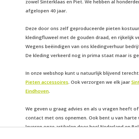
zowel Sinterklaas en Piet. We hebben al honderd
afgelopen 40 jaar.
Deze door ons zelf geproduceerde pieten kostuu
kledingfluweel met de gouden draad, en rijkelijk 
Wegens beëindigen van ons kledingverhuur bedrijf
De kleding verkeerd nog in prima staat maar is ge
In onze webshop kunt u natuurlijk blijvend terec
Pieten accessoires
. Ook verzorgen we elk jaar
Sin
Eindhoven
.
We geven u graag advies en als u vragen heeft of
contact met ons opnemen. Ook bent u van harte w
leveren onze artikelen door heel Nederland en Bel