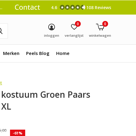
4.6
108 Reviews
0
0
inloggen
verlanglijst
winkelwagen
Merken
Peels Blog
Home
t
 kostuum Groen Paars
 XL
0)
5,00
-61%