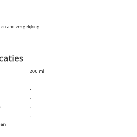
n aan vergelijking
caties
200 ml
-
-
s
-
-
ren