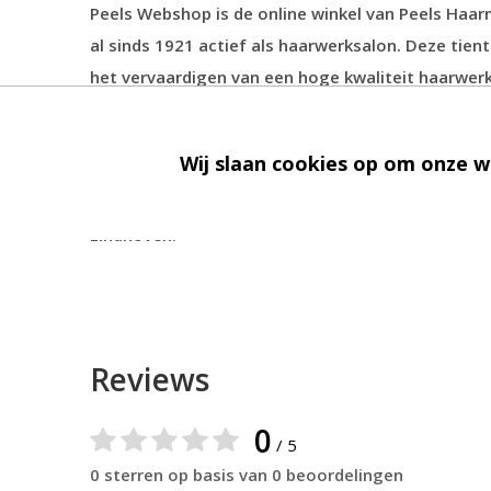
Peels Webshop is de online winkel van Peels Haarm
al sinds 1921 actief als haarwerksalon. Deze tien
het vervaardigen van een hoge kwaliteit haarwer
haarstukjes. De producten die u in onze salon vi
Wij slaan cookies op om onze w
We leveren in heel
Nederland
en
België
. Bij een b
verzendkosten.
Ook kunt u uw bestelling gratis a
Eindhoven.
Reviews
0
/ 5
0 sterren op basis van 0 beoordelingen