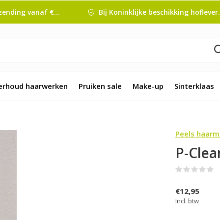
nding vanaf € 45 ,-
Bij Koninklijke beschikking hofleverancier
erhoud haarwerken
Pruiken sale
Make-up
Sinterklaas
Peels haar
P-Clea
(
€12,95
Incl. btw