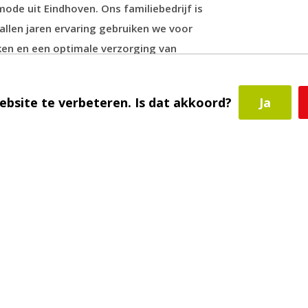
ode uit Eindhoven. Ons familiebedrijf is
tallen jaren ervaring gebruiken we voor
ken en een optimale verzorging van
ndt, bieden we ook aan via deze webshop.
ebsite te verbeteren. Is dat akkoord?
Ja
estelling vanaf € 45 betaalt u
geen
fhalen in onze haarwerksalon in