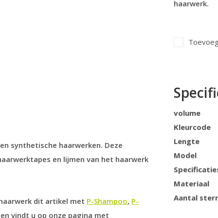
haarwerk.
Toevoege
Specifi
volume
Kleurcode
Lengte
d en synthetische haarwerken. Deze
Model
haarwerktapes en lijmen van het haarwerk
Specificatie
Materiaal
Aantal ster
aarwerk dit artikel met
P-Shampoo
,
P-
len vindt u op onze pagina met