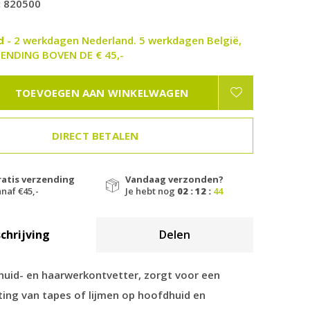
:
820500
ad
- 2 werkdagen Nederland. 5 werkdagen België,
ENDING BOVEN DE € 45,-
TOEVOEGEN AAN WINKELWAGEN
DIRECT BETALEN
ratis verzending
Vandaag verzonden?
naf €45,-
Je hebt nog
02 : 12 :
43
chrijving
Delen
huid- en haarwerkontvetter, zorgt voor een
ting van tapes of lijmen op hoofdhuid en