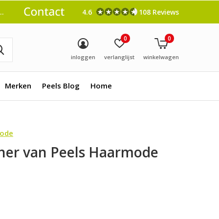
4.6
108 Reviews
0
0
inloggen
verlanglijst
winkelwagen
Merken
Peels Blog
Home
mode
ner van Peels Haarmode
0)