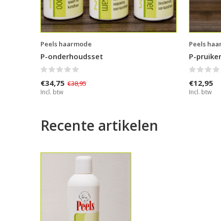
Peels haarmode
Peels ha
P-onderhoudsset
P-pruike
€34,75
€12,95
€38,95
Incl. btw
Incl. btw
Recente artikelen