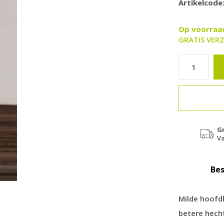
Artikelcode
Op voorra
GRATIS VERZ
G
Va
Bes
Milde hoofd
betere hech