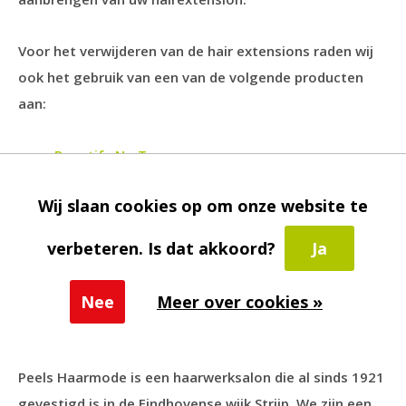
Voor het verwijderen van de hair extensions raden wij
ook het gebruik van een van de volgende producten
aan:
Beautify No Trace
Beautify Extension Release
Wij slaan cookies op om onze website te
C-22 lijm remover
verbeteren. Is dat akkoord?
Ja
Nee
Meer over cookies »
Peels Haarmode. Wij geven u graag een
goed en eerlijk advies
Peels Haarmode is een haarwerksalon die al sinds 1921
gevestigd is in de Eindhovense wijk Strijp. We zijn een