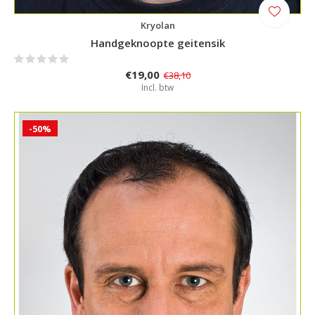
Kryolan
Handgeknoopte geitensik
€19,00
€38,10
Incl. btw
-50%