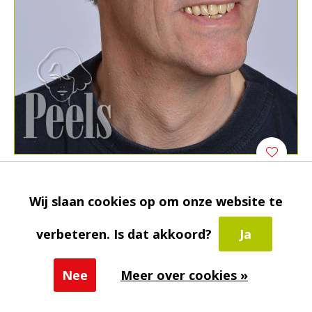
Kryolan
Handgeknoopte bakkebaard kort
Wij slaan cookies op om onze website te
€19,00
€38,10
Incl. btw
verbeteren. Is dat akkoord?
Ja
-50%
Nee
Meer over cookies »