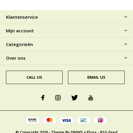
Klantenservice
Mijn account
Categorieën
Over ons
CALL US
EMAIL US
© Copyright
2026
- Theme By
DMWS
x
Plus+
-
RSS-feed