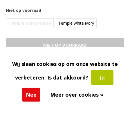
Niet op voorraad
-
Temple White white
Temple white ivory
NIET OP VOORRAAD
Gratis verzending
Vanaf €45,-
Wij slaan cookies op om onze website te
Beschrijving
verbeteren. Is dat akkoord?
Ja
Delen
Nee
Meer over cookies »
Toevoegen aan vergelijking