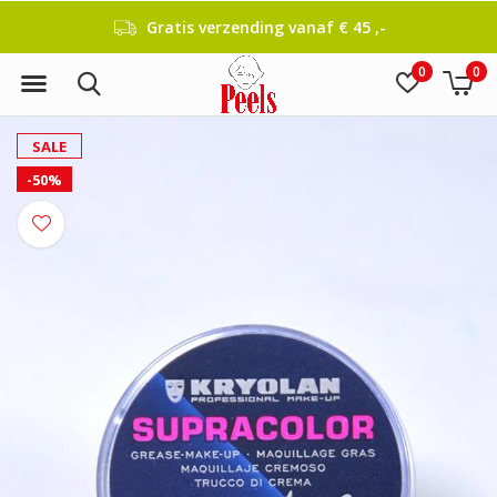
Gratis verzending vanaf € 45 ,-
0
0
SALE
-50%