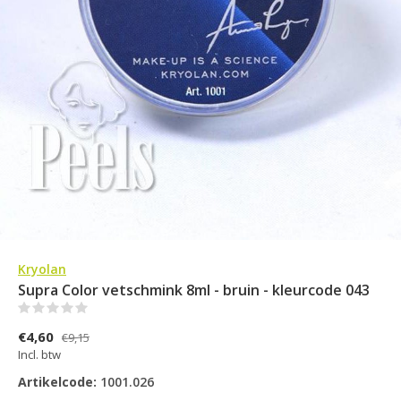
Kryolan
Supra Color vetschmink 8ml - bruin - kleurcode 043
(0)
€4,60
€9,15
Incl. btw
Artikelcode:
1001.026