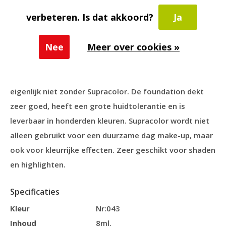
Toevoegen aan vergelijking
verbeteren. Is dat akkoord?
Ja
Productomschrijving
Nee
Meer over cookies »
Supracolor is een cream make-up die al decennia zeer
geliefd is. Professionele grimeurs en visagisten kunnen
eigenlijk niet zonder Supracolor. De foundation dekt
zeer goed, heeft een grote huidtolerantie en is
leverbaar in honderden kleuren. Supracolor wordt niet
alleen gebruikt voor een duurzame dag make-up, maar
ook voor kleurrijke effecten. Zeer geschikt voor shaden
en highlighten.
Specificaties
Kleur
Nr:043
Inhoud
8ml.