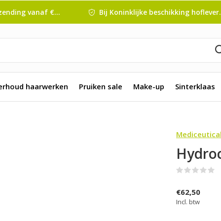
nding vanaf € 45 ,-
Bij Koninklijke beschikking hofleverancier
erhoud haarwerken
Pruiken sale
Make-up
Sinterklaas
Mediceutica
Hydro
(
€62,50
Incl. btw