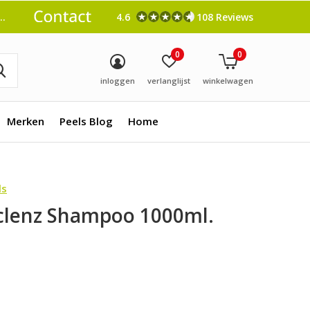
4.6
108 Reviews
0
0
inloggen
verlanglijst
winkelwagen
Merken
Peels Blog
Home
ls
clenz Shampoo 1000ml.
0)