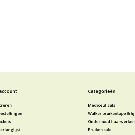
 account
Categorieën
treren
Mediceuticals
bestellingen
Walker pruikentape & li
ickets
Onderhoud haarwerken
erlanglijst
Pruiken sale