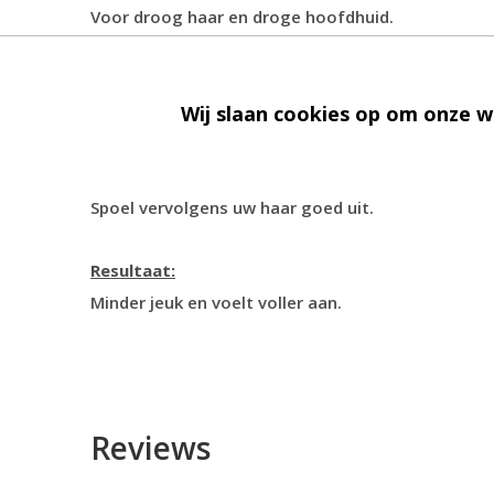
Voor droog haar en droge hoofdhuid.
Gebruiksaanwijzing:
Wij adviseren u om uw haar tweemaal te wassen. 
Wij slaan cookies op om onze w
haar en hoofdhuid. Tijdens de tweede wassing ka
nodig is.
Spoel vervolgens uw haar goed uit.
Resultaat:
Minder jeuk en voelt voller aan.
Reviews