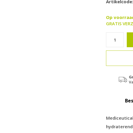
Artikelcode
Op voorra
GRATIS VERZ
G
Va
Bes
Mediceutica
hydraterend