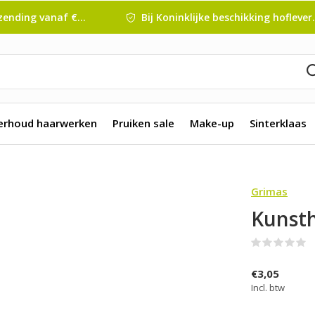
nding vanaf € 45 ,-
Bij Koninklijke beschikking hofleverancier
erhoud haarwerken
Pruiken sale
Make-up
Sinterklaas
Grimas
Kunsth
(
€3,05
Incl. btw