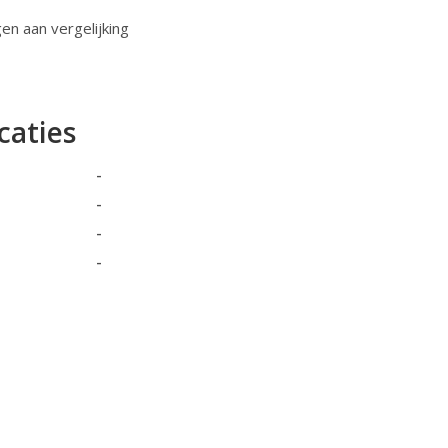
n aan vergelijking
caties
-
-
-
-