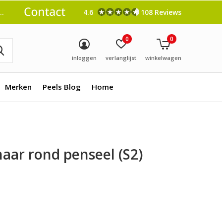
4.6
108 Reviews
0
0
inloggen
verlanglijst
winkelwagen
Merken
Peels Blog
Home
aar rond penseel (S2)
0)