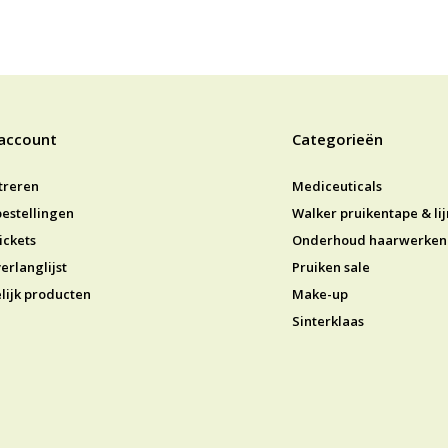
 account
Categorieën
treren
Mediceuticals
bestellingen
Walker pruikentape & li
ickets
Onderhoud haarwerken
erlanglijst
Pruiken sale
lijk producten
Make-up
Sinterklaas