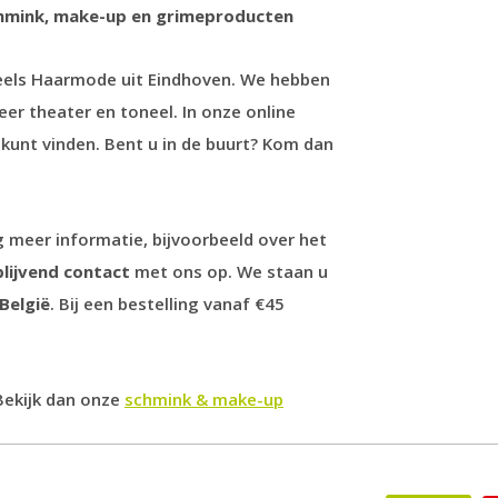
chmink, make-up en grimeproducten
Peels Haarmode uit Eindhoven. We hebben
eer theater en toneel. In onze online
n kunt vinden. Bent u in de buurt? Kom dan
g meer informatie, bijvoorbeeld over het
blijvend contact
met ons op. We staan u
België
. Bij een bestelling vanaf €45
Bekijk dan onze
schmink & make-up