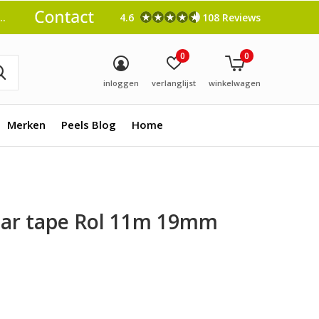
4.6
108 Reviews
0
0
inloggen
verlanglijst
winkelwagen
Merken
Peels Blog
Home
ear tape Rol 11m 19mm
0)