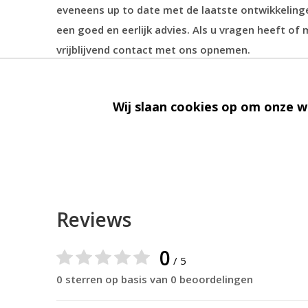
eveneens up to date met de laatste ontwikkelinge
een goed en eerlijk advies. Als u vragen heeft of 
vrijblijvend contact met ons opnemen.
Naast onze webshop beschikken we tevens over ee
Wij slaan cookies op om onze w
harte welkom bent. Wij leveren onze artikelen in h
vanaf €45 bieden we
gratis
verzending.
Reviews
0
/ 5
0 sterren op basis van 0 beoordelingen