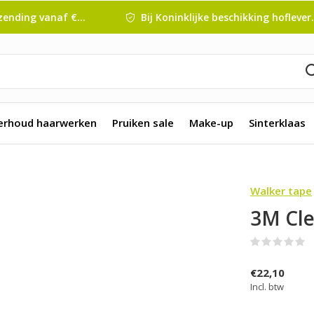
nding vanaf € 45 ,-
Bij Koninklijke beschikking hofleverancier
erhoud haarwerken
Pruiken sale
Make-up
Sinterklaas
Walker tape
3M Cl
(
€22,10
Incl. btw