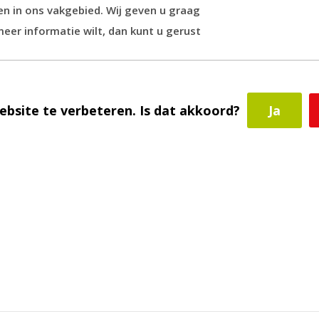
n in ons vakgebied. Wij geven u graag
meer informatie wilt, dan kunt u gerust
n fysieke winkel in Eindhoven waar u van
ebsite te verbeteren. Is dat akkoord?
Ja
eel Nederland en België. Bij een bestelling