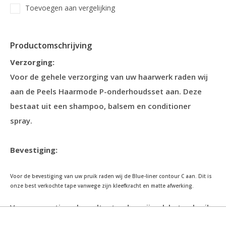
Toevoegen aan vergelijking
Productomschrijving
Verzorging:
Voor de gehele verzorging van uw haarwerk raden wij
aan de Peels Haarmode P-onderhoudsset aan. Deze
bestaat uit een shampoo, balsem en conditioner
spray.
Bevestiging:
Voor de bevestiging van uw pruik raden wij de Blue-liner contour C aan. Dit is
onze best verkochte tape vanwege zijn kleefkracht en matte afwerking.
Voor een optimaal resultaat raden wij ook het gebruik
van de volgende twee producten aan: