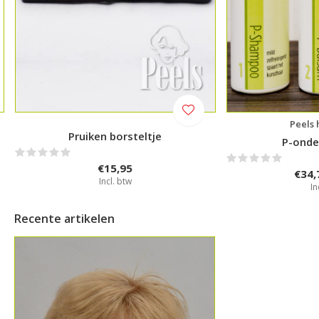
Peels
Pruiken borsteltje
P-onde
€15,95
€34,
Incl. btw
In
Recente artikelen