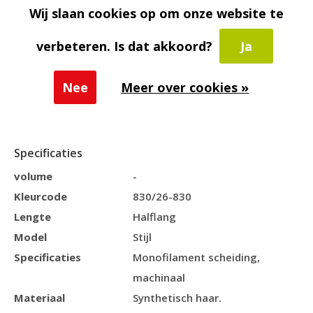
Wij slaan cookies op om onze website te
Voorbereiding:
Max Hold Sport, dit product
verbeteren. Is dat akkoord?
Ja
verlengd de kleefkracht van elke tape of lijm.
Lijm Remover:
Lace Release, dit product
Nee
Meer over cookies »
vergemakkelijkt en versneld het verwijderen van
een haarstukje, zonder deze te beschadigen.
Specificaties
volume
-
Kleurcode
830/26-830
Lengte
Halflang
Model
Stijl
Specificaties
Monofilament scheiding,
machinaal
Materiaal
Synthetisch haar.