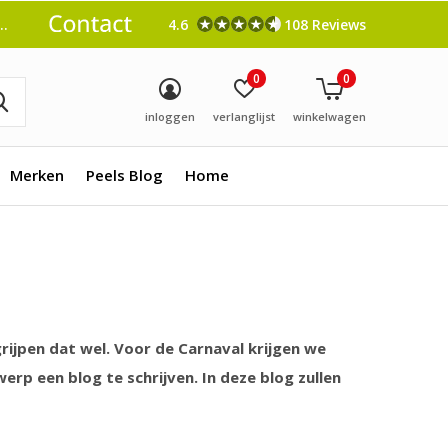
4.6
108 Reviews
0
0
inloggen
verlanglijst
winkelwagen
Merken
Peels Blog
Home
grijpen dat wel. Voor de Carnaval krijgen we
p een blog te schrijven. In deze blog zullen