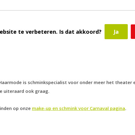
ebsite te verbeteren. Is dat akkoord?
Ja
k niet. Met behulp van schminksjablonen kunt u op een eenvo
n wilt schminken en met behulp van een sponsje brengt u de s
s Haarmode is schminkspecialist voor onder meer het theater
e uiteraard ook graag.
vinden op onze
make-up en schmink voor Carnaval pagina
.