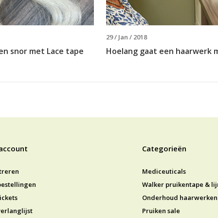
29 / Jan / 2018
een snor met Lace tape
Hoelang gaat een haarwerk 
 account
Categorieën
treren
Mediceuticals
bestellingen
Walker pruikentape & li
ickets
Onderhoud haarwerken
erlanglijst
Pruiken sale