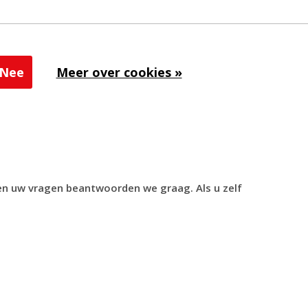
Nee
Meer over cookies »
udige manier indrukwekkende creaties schminken.
chmink of make-up aan. Zo simpel is het!
 en uw vragen beantwoorden we graag. Als u zelf