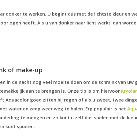
naar donker te werken. U begint dus met de lichtste kleur en 
voor ogen heeft. Als u van donker naar licht werkt, dan worde
ink of make-up
idden in de nacht nog veel moeite doen om de schmink van uw g
 gemakkelijk aan te brengen is. Onze tip is om hiervoor
Kryola
ft Aquacolor goed zitten bij regen of als u zweet, twee ding
met water en zeep weer weg te halen. Erg populair is het
Aqua
n onderling te mengen en zo kunt u zelf dus spelen met de kleur
en kunt spuiten.