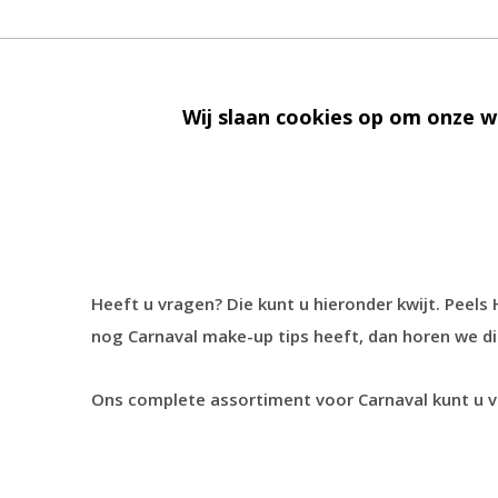
Tip 4 Gebruik schminksjablonen
Wij slaan cookies op om onze w
Niet iedereen is een kunstenaar en dat hoeft oo
U legt het sjabloon op de plek waar u een patroo
Heeft u vragen? Die kunt u hieronder kwijt. Peel
nog Carnaval make-up tips heeft, dan horen we di
Ons complete assortiment voor Carnaval kunt u 