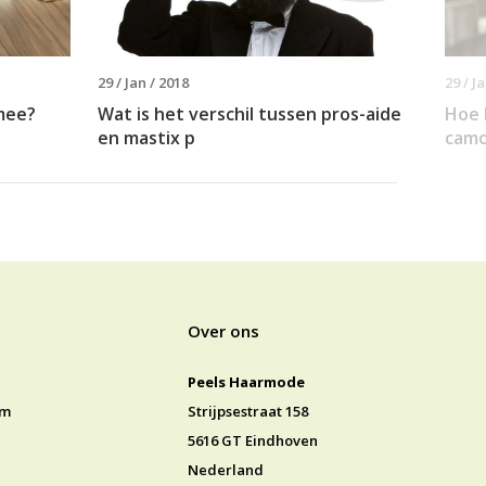
29 / Jan / 2018
29 / J
mee?
Wat is het verschil tussen pros-aide
Hoe 
en mastix p
camo
Over ons
Peels Haarmode
jm
Strijpsestraat 158
5616 GT Eindhoven
Nederland