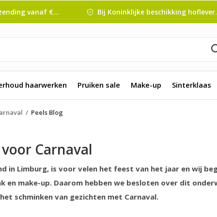
nding vanaf € 45 ,-
Bij Koninklijke beschikking hofleverancier
erhoud haarwerken
Pruiken sale
Make-up
Sinterklaas
Carnaval
Peels Blog
 voor Carnaval
d in Limburg, is voor velen het feest van het jaar en wij be
k en make-up. Daarom hebben we besloten over dit onderwer
 het schminken van gezichten met Carnaval.