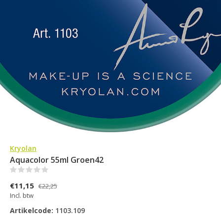
Kryolan
Aquacolor 55ml Groen42
(0)
€11,15
€22,25
Incl. btw
Artikelcode:
1103.109