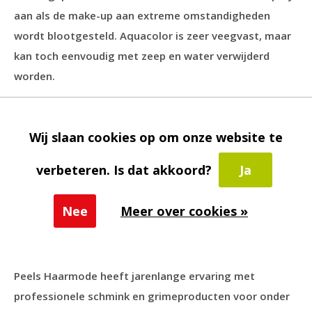
aan als de make-up aan extreme omstandigheden
wordt blootgesteld. Aquacolor is zeer veegvast, maar
kan toch eenvoudig met zeep en water verwijderd
worden.
Aquacolor is leverbaar in honderden kleuren - zowel
Wij slaan cookies op om onze website te
huidtinten als heldere kleuren. Peels Webshop heeft
een ruime collectie die u kunt vinden op onze
verbeteren. Is dat akkoord?
Ja
Aquacolor assortiment pagina
.
Nee
Meer over cookies »
De Kryolan NG2 is een populaire schmink voor het
schminken van een overtuigende Piet.
Peels Haarmode heeft jarenlange ervaring met
professionele schmink en grimeproducten voor onder