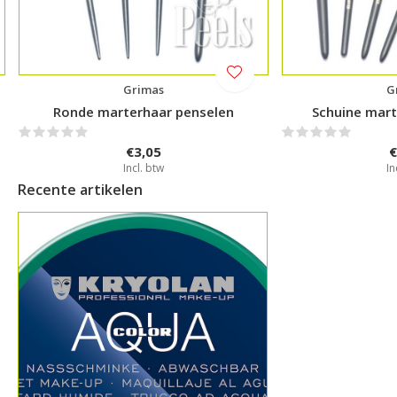
Grimas
G
Ronde marterhaar penselen
Schuine mart
€3,05
€
Incl. btw
In
Recente artikelen