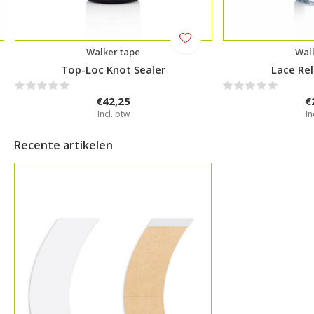
Walker tape
Wal
Top-Loc Knot Sealer
Lace Re
€42,25
€
Incl. btw
In
Recente artikelen