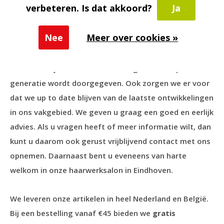
Deskundig en eerlijk advies voor
verbeteren. Is dat akkoord?
Ja
haarwerken sinds 1921
Nee
Meer over cookies »
Peels Haarmode is al sinds 1921 actief op het gebied
van haarwerken, pruiken en accessoires. We zijn een
familiebedrijf waar de kennis van generatie op
generatie wordt doorgegeven. Ook zorgen we er voor
dat we up to date blijven van de laatste ontwikkelingen
in ons vakgebied. We geven u graag een goed en eerlijk
advies. Als u vragen heeft of meer informatie wilt, dan
kunt u daarom ook gerust vrijblijvend contact met ons
opnemen. Daarnaast bent u eveneens van harte
welkom in onze haarwerksalon in Eindhoven.
We leveren onze artikelen in heel Nederland en België.
Bij een bestelling vanaf €45 bieden we
gratis